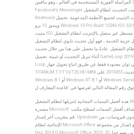
المراسلة الفورية المستخدمة في العالم ، وهو ينافس Google Hangouts و Viber و IMO و WeChat و LINE و Hike و
Facebook’s Messenger وغيرها من الخدمات. كيفية تثبيت التحديث لنظام التشغيل Windows 10 يدويًا . تقدم شركة
Redmond للمستخدمين موردًا خاصًا يمكنهم من خلاله تنزيل ملفات تحديث التثبيت لجميع الأنظمة المدعومة. تحميل
ويندوز 10 برو Windows 10 Pro Build 10240 ISO 32/64 Bit. برامج تحويل وتحرير ملفات pdf; هذا التنزيل المجاني هو
مثبت ISO مستقل غير متصل بالإنترنت لنظام التشغيل Windows 10 Professional Build 10240 لكل من هندسة 32 بت
حزمة الخدمة ، فهو أول تحديث ثانوي لنظام التشغيل Windows 10 مع الإصدار 10.0.10586. هذا هو أحدث
تشغيل. عادةً ما تحصل على هذا من خلال تحديث Windows وهو تنزيل بطيء جدًا ويمكن أن يسبب مشكلة
أثناء تنزيل التحديث أو تثبيته. تحميل GameLoop 2019 الأحدث لنظام التشغيل Windows 10 ، 8 ، 7. يأتي محاكي Game
Loop في حزمة صغيرة يمكن تثبيتها على جهاز الكمبيوتر الخاص بك في ثوان معدودة فقط عن طريق اتباع تحويل جهاز
TITANIUM T7/T10/T20 HD MINI الى 1700 لتطبيق تحديثات حزمة اللغة هذه، يجب أولاً تثبيت التحديث 2919355 على
Windows 8.1 أو Windows RT 8.1 أو Windows Server 2012 R2. لمزيد من المعلومات حول التحديث 2919355، انقر
هده أفضل السمات المجانية لتنزيلها لنظام التشغيل Windows 10 والتي نعتقد أنك ستحبها. هذه السمات آمنة ومعظمها
مصدره Microsoft. نأمل أن تساعدك المقالة على اكتشاف أفضل السمات لسطح مكتب Windows 10 الخاص بك. ‫قم
بنتزيل Windows 10Build 10074 (64 bit) لـ Windows مجانا، و بدون فيروسات، من Uptodown. قم بتجريب آخر إصدار
من Windows 102015 لـ Windows Microsoft Office 2010 هو إصدار من مجموعة Microsoft Office الإنتاجية لنظام
التشغيل Microsoft Windows ويعتبر تحميل اوفيس 2010 عربي مهم جدا. 20 Dez 2019 O Microsoft Office 2010,