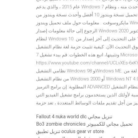
عام 2015 ، والذي يدعم Windows 7 والإصدارات الأحدث منه ، ونظام OS X 10. كما يوفر لكم تنزيل نسخة Windows 7
كامل لكل من 32 بت 64 بت من ميديا فاير. إذا كنت ترغب في تحميل نسخة ويندوز 10 أفضل وأحدث نسخة ويندوز من
مايكروسوفت . معلومات حول ملف تحميل ويندوز Windows 7 للكمبيوتر مجاناً تنزيل Windows 10. قبل التحديث، يُرجى
الرجوع إلى حالة معلومات إصدار Windows لمعرفة المشكلات الشائعة للتأكد من عدم تأثر جهازك. تحديث أكتوبر 2020
لنظام Windows 10. يمكن أن يساعدك ""مساعد التحديث"" على التحديث إلى آخر إصدار من Windows 10. للبدء، انقر
 التحديث الآن. كيفية تثبيت حزمة لغة نظام التشغيل Windows 7. لتنزيل حزمة لغة خاصة بنظام التشغيل Windows
7 وتثبيتها، اتبع هذه الخطوات: قم ببدء تشغيل Microsoft Update. اشترك في القناة
https://www.youtube.com/channel تابعنا على ال تنطبق هذه القيود فقط على
نظامي التشغيل Windows 98 وWindows ME. يمكنك تثبيت أي حزمة لغة من ‎.NET Framework على أي إصدار بأية لغة
من نظام التشغيل Windows 2000 أو Windows NT 4.0 أو Windows XP أو عائلة Windows Server 2003. البرامج
المطلوبة: إن برامج الترميز ADVANCED لنظام التشغيل Windows بعد تثبيت Windows 7/8/10 Codecs ، يمكنك تشغيل
بة لأولئك الذين يستخدمون برامج تشغيل الفيديو التي
Fallout 4 nuka world dlc تنزيل مجاني
Bo3 zombie chronicles تحميل مجاني للكمبيوتر
تنزيل تطبيق oculus gear vr store