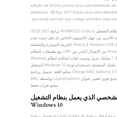
edição de 64 bits possui uma vulnerabilidade d
aleatórios 28 Ago 2017 Existe uma vulnerabilida
que pode permitir que código arbitrário seja e
05.03.2021 برامج ADVANCED Codecs لنظام التشغيل Windows 7 و 8.1 و 10 عبارة عن حزمة ترميز صوت وفيديو.
عة الأخرى من جهاز الكمبيوتر الخاص بك قبل تثبيت هذه
الحزمة الموجزة والشاملة. Kinect لـ Windows SDK 2.0. يمكنك إنشاء تطبيقات سطح المكتب لنظام Windows 10 أو
بيع تطبيقات للنظام UWP من الإصدار الثاني من Kinect في Microsoft Store للاستفادة من ميزات وقت تشغيل
Windows الفريدة وتوسيع نطاق التوزيع. تحميل حزمة اللغة العربية لويندوز 8 1 يمكنك تنزيل وتثبيت لغات إضافية لنظام
التشغيل Windows 10 لعرض القوائم ومربعات الحوار وعناصر واجهة المستخدم الأخرى بلغتك المفضلة باستخدام لوحة
تحكم اللغة. تحميل برنامج Change MAC Address 3.9.0 Build 163 لتغيير عنوان MAC لنظام Windows تغيير عنوان
MAC بواسطة LizardSystems هو برنامج قوي لتغيير عنوان MAC لنظام Windows يتيح لك تغيير عنوان MAC الخاص بك
ببضع نقرات فقط.
 الشخصي الذي يعمل بنظام التشغيل
Windows 10
تحميل برنامج acrobat reader dc تعريب زين. كان لواجهة المستخدم تغييرات كبيرة مع إدخال برنامج Acrobat DC في