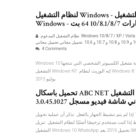
لنظام التشغيل Windows - الإصدارات 10/8.1/8/7 32 بت. لنظام التشغيل
 10/8.1/8/7 64 بت
نظام التشغيل المدعوم: Windows 10/8/7 / XP / Vista و macOS 11 Big Sur و 10.15 (كاتالينا) و 10.14 و 10.13 و 10.12 و
4 Comments
Windows 10 عبارة عن سلسلة من أنظمة تشغيل الكمبيوتر الشخصي التي تنتجها Microsoft كجزء من عائلة أنظمة
التشغيل Windows NT. إنه الوريث لنظام Windows 8.1 ، وتم إصداره للتصنيع في 15 يوليو 2015 ، وللبيع بالتجزئة في 29
يوليو 2015.
تحميل باسكال ABC NET لنظام التشغيل Windows 7 تنزيل بيكاسا 3 3.9.141
شاشة فيديو مسجل 3.0.45.1027
يمكنك أيضًا إدخال مفتاح منتج ويندوز 7 أو 8.1 وتنشيط ويندوز 10 إذا لم يتم تنشيط الجهاز بالفعل. تذكر أن عملية تحويل
إلى ويندوز 10 تعمل فقط إذا كنت تستخدم ترخيصًا أصليًا لنظام التشغيل. تنزيل WhatsApp لنظام
التشغيل Windows 10 WhatsApp تحميل 2019 يعد WhatsApp الذي تملكه Facebook حاليًا واحدًا من أعلى خدمات