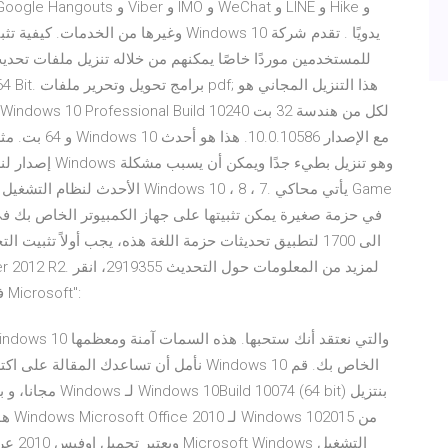
و 64 بت. مثل 
إصدار لنظام ال
فوق رقم المقالة التالي لعرضها في "قاعدة المعارف ل Microsoft":