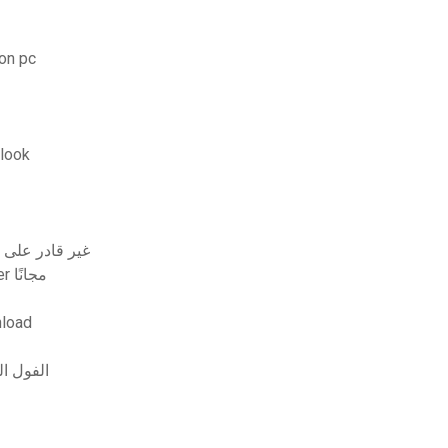
تحميل ل
كيفية تنزيل محادثة البريد الإ
Windows يريدني أن أقوم بتحديث ملف iso 
تحميل برنامج kode register pdf to excel converter مجانًا
تحميل 
الفول ا