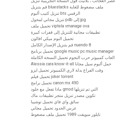
عصر العجائب ، بلانيت فول النسخة التجريبية تنزيل
قم بتنزيل bluestacks ملف مضغوط للغاية
تنزيل كتيب ألبوم bts الرقمي
تنزيل مجاني لمحول pdb إلى jpg
تحميل ملف viptela vmanage ova
تطبيقات مجانية للتنزيل إلى قفزات كبيرة
تحميل البوم ميكي افالون
قم بتنزيل الإصدار الكامل nuendo 8
تحميل برنامج google music pc music manager
العاب كمبيوتر حرب النجوم تحميل النسخة الكاملة
Alessia cara know-it-all حمل ألبوم سيل مجانا
وقت الفراغ بدلة لاري الكمبيوتر تحميل ايزو
تحميل فيلم joker torrent
تحميل برامج canon mx 490
ماذا تفعل مع جلود gmod التي تم تنزيلها
تكوين مصدر تنزيل متجر تطبيقات ماك
سائق واي فاي تحميل توشيبا
عرس الحدود تحميل مجاني
تايلور سويفت 1989 تحميل ملف مضغوط