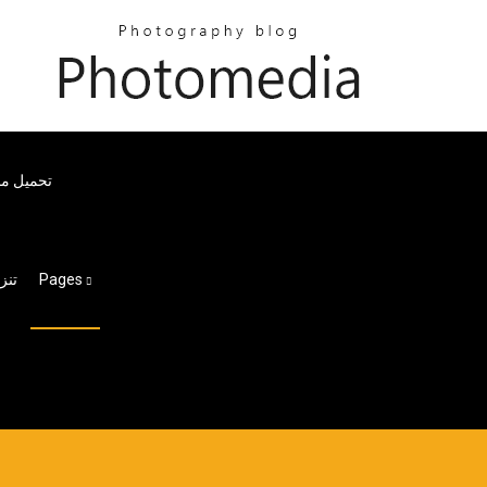
 Speedtest For Android Pro Apk
Pages
تنز