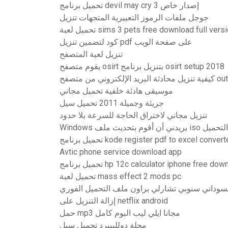
تحميل برنامج devil may cry 3 إصدار خاص
جوجل ملفات الرموز التعبيرية المتجهات تنزيل
عبة sims 3 pets free download full version pc
كود لتضمين تنزيل pdf على صفحة الويب
تنزيل لعبة المتصفح
يقوم متصفح osirt بتنزيل برنامج osirt setup 2018
لكتروني من متصفح outlook
موسيقى هادئة خلفية تحميل مجاني
جريئة وجميلة 2011 تحميل سيل
تنزيل مجاني لاختراق الحاجة للسرعة بلا حدود
غير قادر على التحميل
Avtic phone service download app
برنامج hp 12c calculator iphone free download
تحميل لعبة mass effect 2 mods pc
لسوداني سنوبي تشارلي براون ملف التحميل الفوري
إزالة التنزيل على netflix android
حمل mp3 مجانا ايلي ليب البوم كامل
مجلة دولليبيرد تحميل سيل