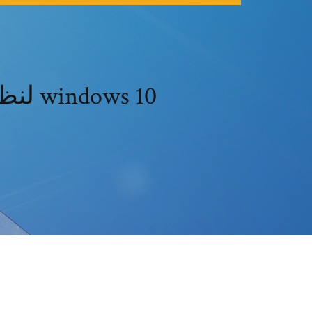
تحميل حزمة تحويل قوس windows لنظام التشغيل windows 10