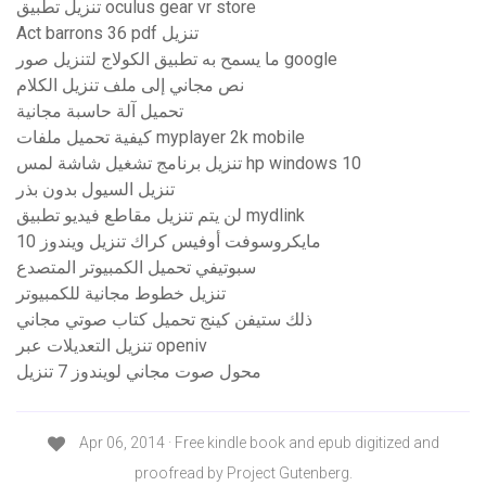
تنزيل تطبيق oculus gear vr store
Act barrons 36 pdf تنزيل
ما يسمح به تطبيق الكولاج لتنزيل صور google
نص مجاني إلى ملف تنزيل الكلام
تحميل آلة حاسبة مجانية
كيفية تحميل ملفات myplayer 2k mobile
تنزيل برنامج تشغيل شاشة لمس hp windows 10
تنزيل السيول بدون بذر
لن يتم تنزيل مقاطع فيديو تطبيق mydlink
مايكروسوفت أوفيس كراك تنزيل ويندوز 10
سبوتيفي تحميل الكمبيوتر المتصدع
تنزيل خطوط مجانية للكمبيوتر
ذلك ستيفن كينج تحميل كتاب صوتي مجاني
تنزيل التعديلات عبر openiv
محول صوت مجاني لويندوز 7 تنزيل
Apr 06, 2014 · Free kindle book and epub digitized and
proofread by Project Gutenberg.