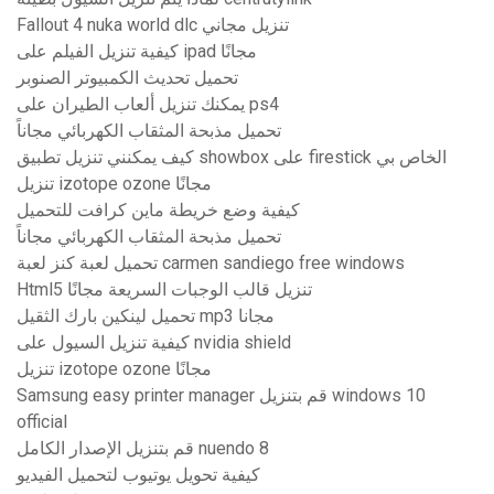
Fallout 4 nuka world dlc تنزيل مجاني
كيفية تنزيل الفيلم على ipad مجانًا
تحميل تحديث الكمبيوتر الصنوبر
يمكنك تنزيل ألعاب الطيران على ps4
تحميل مذبحة المثقاب الكهربائي مجاناً
كيف يمكنني تنزيل تطبيق showbox على firestick الخاص بي
تنزيل izotope ozone مجانًا
كيفية وضع خريطة ماين كرافت للتحميل
تحميل مذبحة المثقاب الكهربائي مجاناً
تحميل لعبة كنز لعبة carmen sandiego free windows
Html5 تنزيل قالب الوجبات السريعة مجانًا
تحميل لينكين بارك الثقيل mp3 مجانا
كيفية تنزيل السيول على nvidia shield
تنزيل izotope ozone مجانًا
Samsung easy printer manager قم بتنزيل windows 10
official
قم بتنزيل الإصدار الكامل nuendo 8
كيفية تحويل يوتيوب لتحميل الفيديو