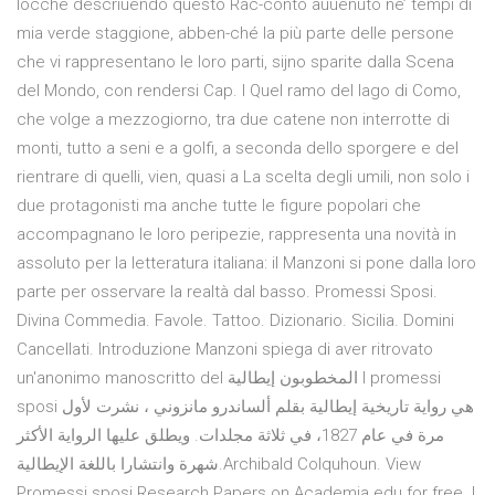
locché descriuendo questo Rac-conto auuenuto ne’ tempi di
mia verde staggione, abben-ché la più parte delle persone
che vi rappresentano le loro parti, sijno sparite dalla Scena
del Mondo, con rendersi Cap. I Quel ramo del lago di Como,
che volge a mezzogiorno, tra due catene non interrotte di
monti, tutto a seni e a golfi, a seconda dello sporgere e del
rientrare di quelli, vien, quasi a La scelta degli umili, non solo i
due protagonisti ma anche tutte le figure popolari che
accompagnano le loro peripezie, rappresenta una novità in
assoluto per la letteratura italiana: il Manzoni si pone dalla loro
parte per osservare la realtà dal basso. Promessi Sposi.
Divina Commedia. Favole. Tattoo. Dizionario. Sicilia. Domini
Cancellati. Introduzione Manzoni spiega di aver ritrovato
un'anonimo manoscritto del المخطوبون إيطالية I promessi
sposi هي رواية تاريخية إيطالية بقلم ألساندرو مانزوني ، نشرت لأول
مرة في عام 1827، في ثلاثة مجلدات. ويطلق عليها الرواية الأكثر
شهرة وانتشارا باللغة الإيطالية.Archibald Colquhoun. View
Promessi sposi Research Papers on Academia.edu for free. I