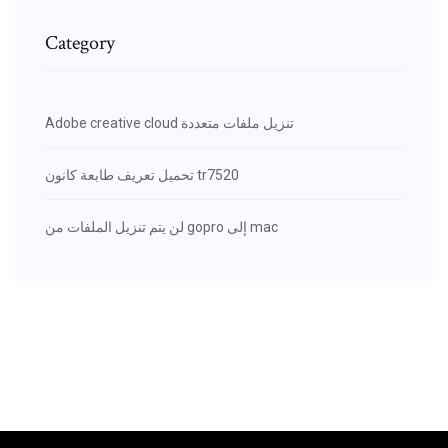
Category
Adobe creative cloud تنزيل ملفات متعددة
تحميل تعريف طابعة كانون tr7520
لن يتم تنزيل الملفات من gopro إلى mac