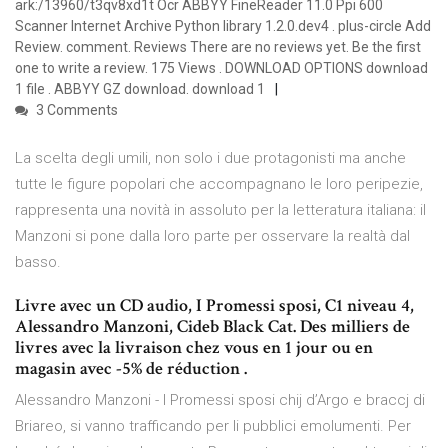
ark:/13960/t3qv8xd1t Ocr ABBYY FineReader 11.0 Ppi 600
Scanner Internet Archive Python library 1.2.0.dev4 . plus-circle Add
Review. comment. Reviews There are no reviews yet. Be the first
one to write a review. 175 Views . DOWNLOAD OPTIONS download
1 file . ABBYY GZ download. download 1
3 Comments
La scelta degli umili, non solo i due protagonisti ma anche
tutte le figure popolari che accompagnano le loro peripezie,
rappresenta una novità in assoluto per la letteratura italiana: il
Manzoni si pone dalla loro parte per osservare la realtà dal
basso.
Livre avec un CD audio, I Promessi sposi, C1 niveau 4,
Alessandro Manzoni, Cideb Black Cat. Des milliers de
livres avec la livraison chez vous en 1 jour ou en
magasin avec -5% de réduction .
Alessandro Manzoni - I Promessi sposi chij d’Argo e braccj di
Briareo, si vanno trafficando per li pubblici emolumenti. Per