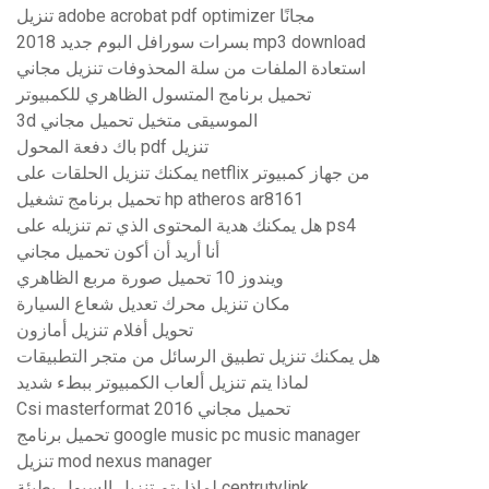
تنزيل adobe acrobat pdf optimizer مجانًا
بسرات سورافل البوم جديد 2018 mp3 download
استعادة الملفات من سلة المحذوفات تنزيل مجاني
تحميل برنامج المتسول الظاهري للكمبيوتر
3d الموسيقى متخيل تحميل مجاني
باك دفعة المحول pdf تنزيل
يمكنك تنزيل الحلقات على netflix من جهاز كمبيوتر
تحميل برنامج تشغيل hp atheros ar8161
هل يمكنك هدية المحتوى الذي تم تنزيله على ps4
أنا أريد أن أكون تحميل مجاني
ويندوز 10 تحميل صورة مربع الظاهري
مكان تنزيل محرك تعديل شعاع السيارة
تحويل أفلام تنزيل أمازون
هل يمكنك تنزيل تطبيق الرسائل من متجر التطبيقات
لماذا يتم تنزيل ألعاب الكمبيوتر ببطء شديد
Csi masterformat 2016 تحميل مجاني
تحميل برنامج google music pc music manager
تنزيل mod nexus manager
لماذا يتم تنزيل السيول بطيئة centrutylink