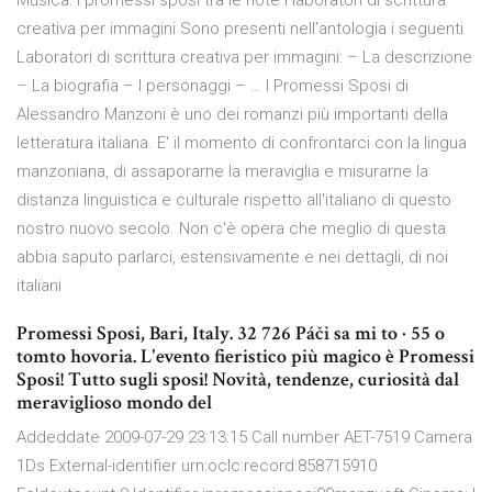
Musica: I promessi sposi tra le note I laboratori di scrittura
creativa per immagini Sono presenti nell’antologia i seguenti
Laboratori di scrittura creativa per immagini: – La descrizione
– La biografia – I personaggi – … I Promessi Sposi di
Alessandro Manzoni è uno dei romanzi più importanti della
letteratura italiana. E' il momento di confrontarci con la lingua
manzoniana, di assaporarne la meraviglia e misurarne la
distanza linguistica e culturale rispetto all'italiano di questo
nostro nuovo secolo. Non c'è opera che meglio di questa
abbia saputo parlarci, estensivamente e nei dettagli, di noi
italiani
Promessi Sposi, Bari, Italy. 32 726 Páči sa mi to · 55 o
tomto hovoria. L'evento fieristico più magico è Promessi
Sposi! Tutto sugli sposi! Novità, tendenze, curiosità dal
meraviglioso mondo del
Addeddate 2009-07-29 23:13:15 Call number AET-7519 Camera
1Ds External-identifier urn:oclc:record:858715910