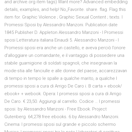
and archive.org item
tags) Want more? Advanced embedding
details, examples, and help! No_Favorite. share. flag. Flag this
item for. Graphic Violence ; Graphic Sexual Content ; texts. I
Promessi Sposi by Alessandro Manzoni. Publication date
1845 Publisher D. Appleton Alessandro Manzoni - I Promessi
sposi Letteratura italiana Einaudi 5. Alessandro Manzoni - I
Promessi sposi era anche un castello, e aveva perciò l’onore
d’alloggiare un comandante, e il vantaggio di possedere una
stabile guarnigione di soldati spagnoli, che insegnavan la
mode-stia alle fanciulle e alle donne del paese, accarezzavan
di tempo in tempo le spalle a qualche marito, a qualche I
promessi sposi a cura di Arrigo De Caro i. B carta + ebook/
ebook+ + webook. Opera: I promessi sposi a cura di Arrigo
De Caro. € 23,50. Aggiungi al carrello. Codice … I promessi
sposi. by Alessandro Manzoni - Free Ebook. Project
Gutenberg. 64,278 free ebooks. 6 by Alessandro Manzoni.
Cinema: I promessi sposi sul grande e piccolo schermo