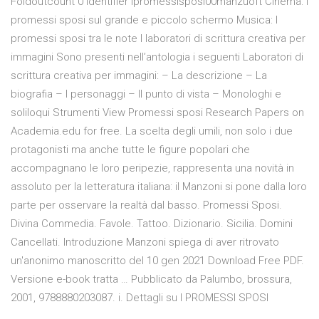
Foldoutcount 0 Identifier ipromessisposi00manzuoft Cinema: I
promessi sposi sul grande e piccolo schermo Musica: I
promessi sposi tra le note I laboratori di scrittura creativa per
immagini Sono presenti nell’antologia i seguenti Laboratori di
scrittura creativa per immagini: – La descrizione – La
biografia – I personaggi – Il punto di vista – Monologhi e
soliloqui Strumenti View Promessi sposi Research Papers on
Academia.edu for free. La scelta degli umili, non solo i due
protagonisti ma anche tutte le figure popolari che
accompagnano le loro peripezie, rappresenta una novità in
assoluto per la letteratura italiana: il Manzoni si pone dalla loro
parte per osservare la realtà dal basso. Promessi Sposi.
Divina Commedia. Favole. Tattoo. Dizionario. Sicilia. Domini
Cancellati. Introduzione Manzoni spiega di aver ritrovato
un'anonimo manoscritto del 10 gen 2021 Download Free PDF.
Versione e-book tratta … Pubblicato da Palumbo, brossura,
2001, 9788880203087. i. Dettagli su I PROMESSI SPOSI