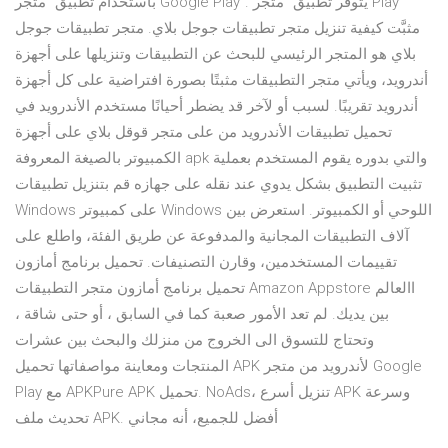
باستخدام تطبيق "متجر Google Play". يتوفر تطبيق "متجر Play"
مثبَّت كيفية تنزيل متجر تطبيقات جوجل بلاي. متجر تطبيقات جوجل
بلاي هو المتجر الرئيسي للبحث عن التطبيقات وتنزيلها على أجهزة
أندرويد، ويأتي متجر التطبيقات مثبتًا بصورة افتراضية على كل أجهزة
أندرويد تقريبًا. لسبب أو لآخر قد يضطر أحيانًا مستخدم الأندرويد في
تحميل تطبيقات الأندرويد من على متجر قوقل بلاي على أجهزة
الكمبيوتر بالصيغة المعروفة apk والتي بدوره يقوم المستخدم بعملية
تثبيت التطبيق بشكل يدوي عند نقله على جهازه قم بتنزيل تطبيقات
Windows على كمبيوتر Windows اللوحي أو الكمبيوتر. استعرض بين
آلاف التطبيقات المجانية والمدفوعة عن طريق الفئة، واطلع على
تقييمات المستخدمين، وقارن التصنيفات. تحميل برنامج أمازون
تحميل برنامج أمازون متجر التطبيقات Amazon Appstore االعالم
بين يديك. لم تعد الأمور صعبة كما في السابق ، أو حتى شاقة ،
وتحتاج للتسوق الى الخروج من منزلك والبحث بين عشرات
المنتجات ومعاينة مواصفاتها تحميل APK لأندرويد من متجر Google
Play مع APKPure APK تحميل. NoAds، تنزيل أسرع APK وسرعة
تحديث ملف APK. أفضل للجميع، أنه مجاني