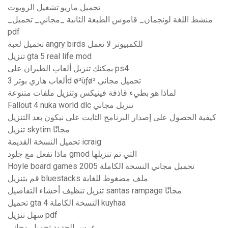
تحميل ماريو تشغيل الروبوت
_منشط اللغة لونجمان_ قاموس الطبعة الثانية _مجاني_ تحميل
pdf
تحميل لعبة angry birds للكمبيوتر لا تعمل
تنزيل gta 5 real life mod
يمكنك تنزيل ألعاب الطيران على ps4
ألعاب هاري بوتر 3d ø³ùƒø³ تحميل مجاني
لماذا هو بطيء قاذفة فينيكس وتنزيل ملفات متنوعة
Fallout 4 nuka world dlc تنزيل مجاني
كيفية الحصول على إصدار البرنامج الثابت على نيكون بعد التنزيل
تنزيل skytim مجانًا
تحميل النسخة القديمة icraig
ماذا تفعل مع جلود gmod التي تم تنزيلها
Hoyle board games 2005 تحميل مجاني النسخة الكاملة
قم بتنزيل bluestacks ملف مضغوط للغاية
تنزيل تنظيف أحشاء التفاصيل santas rampage مجانًا
تحميل gta 4 النسخة الكاملة kuyhaa
سهل تنزيل pdf
عرس الحدود تحميل مجاني