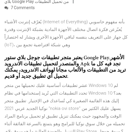
بلاي Google Play من تحميل التطبيقات
7 Comments
يًعرّف إنترنت الأشياء (Internet of Everything) بأنه مفهوم حاسوبي
يُعبّرعن فكرة اتصال مختلف الأجهزة المادية بشبكة الإنترنت وقدرة
كل جهاز على التعريف بنفسه لباقي الأجهزة الأخرى ويشار له اختصاراً
(IoT)، وهي شبكة افتراضية تجمع بين
يعتبر متجر تطبيقات جوجل بلاي ستور Google Play.الأشهر
والمتصدر لتحميل تطبيقات الاندرويد Apk تجد فيه كل ما
تريد من التطبيقات والألعاب مجانا لهواتف الاندرويد، يمكنك
تحميل أي تطبيق جديد أو قديم.
عشر تطبيقات أساسية عليك تحميلها من متجر Windows 10 لم
تحدد التطبيقات التي تُريد إستخدامها في نظام Windows 10 بعد؟
إليك هذه القائمة الصغيرة كي تُساعدك في الإختيار. تطبيق متجر
نوكيا الجديد عربي 2021 "nokia ovi store" يسهل عليك الكثير من
الوقت والمجهود حيث يمكنك تنزيل تطبيق او تحميل برنامج المراد
تحميله من خلال سوق نوكيا للبرامج وهو يتمتع بالسرعة الفائقة أثناء
التنزيل والجودة العالية ما هو سوق بلاي Play Store ؟ سوق جوجل