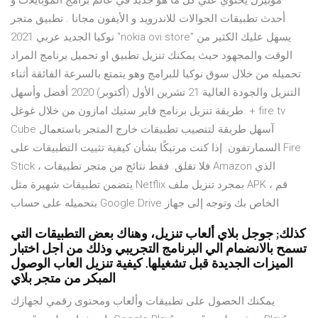
موبيزل يحتوي علي كل ما هو جديد في عالم برامج الموبايلات و
أحدث تطبيقات الجوالات للاندرويد و الأيفون مجانا . تطبيق متجر
نوكيا الجديد عربي 2021 "nokia ovi store" يسهل عليك الكثير من
الوقت والمجهود حيث يمكنك تنزيل تطبيق او تحميل برنامج المراد
تحميله من خلال سوق نوكيا للبرامج وهو يتمتع بالسرعة الفائقة أثناء
التنزيل والجودة العالية 21 تشرين الأول (أكتوبر) 2020 أفضل وأسهل
طريقة تنزيل برنامج فاير ستيك امازون من خلال غوغل. + fire tv
Cube آسهل طريقة لتنصيب تطبيقات خارج المتجر باستعمال
السمارتفون. إذا كنت مرتبكًا بشأن كيفية تثبيت التطبيقات على Fire
Stick ، ​​فلا تقلق. فقط نتائج من متجر تطبيقات Amazon الذي
يتضمن تطبيقات شهيرة مثل Netflix بمجرد تنزيل ملف APK ، قم
بتحميله على حساب Google Drive الخاص بك وتوجه إلى جهاز
كذلك; جوجل بلاي ألعاب تنزيل، وهناك بعض التطبيقات التي
تسمح بالانضمام الي البرنامج التجريبي وذلك من اجل اختبار
الميزات الجديدة قبل تشغيلها. كيفية تنزيل العاب الوصول
المبكر من متجر بلاي
يمكنك الحصول على تطبيقات وألعاب ومحتوى رقمي لجهازك