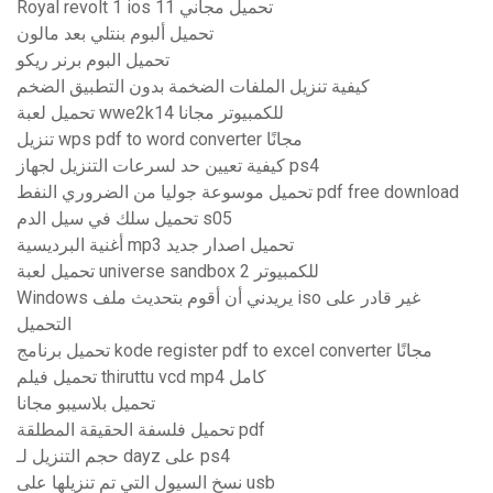
Royal revolt 1 ios 11 تحميل مجاني
تحميل ألبوم بنتلي بعد مالون
تحميل البوم برنر ريكو
كيفية تنزيل الملفات الضخمة بدون التطبيق الضخم
تحميل لعبة wwe2k14 للكمبيوتر مجانا
تنزيل wps pdf to word converter مجانًا
كيفية تعيين حد لسرعات التنزيل لجهاز ps4
تحميل موسوعة جوليا من الضروري النفط pdf free download
تحميل سلك في سيل الدم s05
أغنية البرديسية mp3 تحميل اصدار جديد
تحميل لعبة universe sandbox 2 للكمبيوتر
Windows يريدني أن أقوم بتحديث ملف iso غير قادر على
التحميل
تحميل برنامج kode register pdf to excel converter مجانًا
تحميل فيلم thiruttu vcd mp4 كامل
تحميل بلاسيبو مجانا
تحميل فلسفة الحقيقة المطلقة pdf
حجم التنزيل لـ dayz على ps4
نسخ السيول التي تم تنزيلها على usb